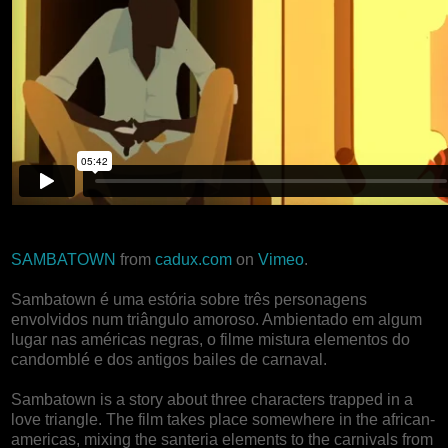
SAMBATOWN
from
cadux.com
on
Vimeo
.
Sambatown é uma estória sobre três personagens
envolvidos num triângulo amoroso. Ambientado em algum
lugar nas américas negras, o filme mistura elementos do
candomblé e dos antigos bailes de carnaval.
Sambatown is a story about three characters trapped in a
love triangle. The film takes place somewhere in the african-
americas, mixing the santeria elements to the carnivals from